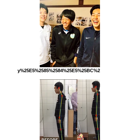
y%25E5%2585%2584%25E5%25BC%259F_edited_edited