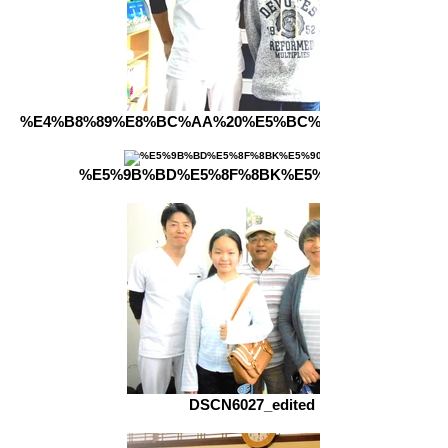
%E4%B8%89%E8%BC%AA%20%E5%BC%98%E7%99%BB_ed
%E5%9B%BD%E5%8F%8BK%E5%90%9B_edited
DSCN6027_edited