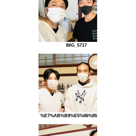
IMG_5717
%E7%AB%B9%E5%86%85_edited