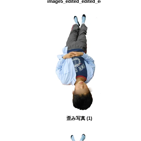
image5_edited_edited_edited
歪み写真 (1)