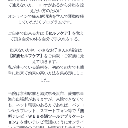
て通えない方、コロナがあるから外出を控
えたい方のために
オンラインで痛み解消法を学んで運動復帰
していただくプログラムです。
ご自身で出来る方は
【セルフケア】
を覚え
て頂き自分の体を自分で手入れをする。
出来ない方や、小さなお子さんの場合は
【家族セルフケア】
をご両親・ご家族に覚
えて頂きます。
私が使っている施術を、初めての方でも簡
単に出来て効果の高い方法を集め形にしま
した。
当院は京都駅前と滋賀県長浜市、愛知県東
海市出張所が
ありますが、来院できなくて
も、ネット環境のある方であれば、パソコ
ンやタブレット、スマートフォン等で
「無
料テレビ・ＷＥＢ会議ツールアプリケーシ
ョン」
を使いテレビ電話のようにオンライ
ン上で理論のご説明、回復方法を覚えてい