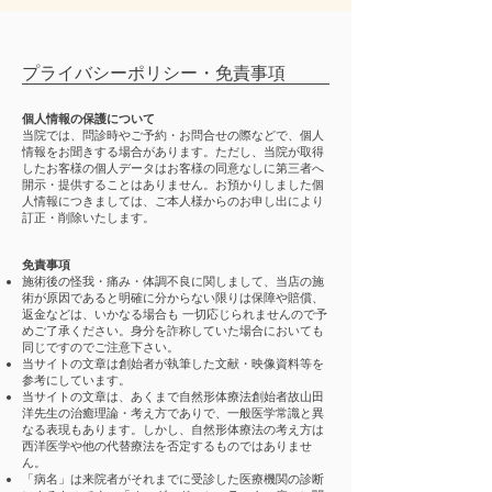
プライバシーポリシー・免責事項
個人情報の保護について
当院では、問診時やご予約・お問合せの際などで、個人
情報をお聞きする場合があります。ただし、当院が取得
したお客様の個人データはお客様の同意なしに第三者へ
開示・提供することはありません。お預かりしました個
人情報につきましては、ご本人様からのお申し出により
訂正・削除いたします。
免責事項
施術後の怪我・痛み・体調不良に関しまして、当店の施
術が原因であると明確に分からない限りは保障や賠償、
返金などは、いかなる場合も 一切応じられませんので予
めご了承ください。身分を詐称していた場合においても
同じですのでご注意下さい。
当サイトの文章は創始者が執筆した文献・映像資料等を
参考にしています。
当サイトの文章は、あくまで自然形体療法創始者故山田
洋先生の治癒理論・考え方でありで、一般医学常識と異
なる表現もあります。しかし、自然形体療法の考え方は
西洋医学や他の代替療法を否定するものではありませ
ん。
「病名」は来院者がそれまでに受診した医療機関の診断