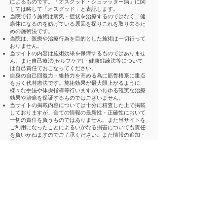
によるものです。「オスグッド・シュラッター病」に関
しては略して「オスグッド」と表記します。
当院で行う施術は病気・症状を治療するのではなく、健
康体になるのを妨げている原因を探りこれを取り去るた
めの施術法です。
当院は、医療や治療行為を目的とした施術は一切行って
おりません。
当サイトの内容は施術効果を保障するものではありませ
ん。また自己療法(セルフケア)・健康鍛練法等について
は自己責任でおこなってください。
自身の自己回復力・維持力を高める為に筋骨格系に重点
をおく代替療法です。施術効果が最大限上がるように
様々な手法や体操指導等行いますがいわゆる確実な治療
効果や治癒を保証するものではございません。
当サイトの掲載内容については十分に精査した上で掲載
しておりますが、全ての情報の最新性・正確性において
一切の責任を負うものではありません。また当サイトを
ご利用になったことによるいかなる損害についても責任
を負いかねますのでご了承ください。また情報の追加・
更新・削除またはサイト移動・閉鎖については予告なく
行われることがあります。